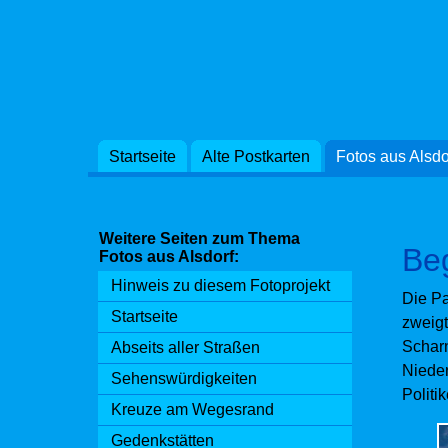
Startseite
Alte Postkarten
Fotos aus Alsdo
Die Um
kommu
einer 
Weitere Seiten zum Thema
Beg
Fotos aus Alsdorf:
Für di
Hinweis zu diesem Fotoprojekt
aus de
Die Pa
Startseite
15. Ja
zweigt
ostdeu
Scharn
Abseits aller Straßen
Nieder
Sehenswürdigkeiten
Quell
Politi
Kreuze am Wegesrand
Gedenkstätten