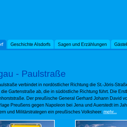
rf
Geschichte Alsdorfs
Sagen und Erzählungen
Gäste
benennung in Glück-Auf-Straße im Jahr 1946 erinnerte an de
nalen Neugliederung von 1972 erfolgte eine erneute Namensä
Straße gleichen Namens im Alsdorfer Stadtteil Zopp zu vermeid
au - Paulstraße
e neue Straßenbezeichnung wählte man den Namen Paul. Die Be
m Lateinischen und heißt „der Kleine“. Die Verehrung des Apo
ulstraße verbindet in nordöstlicher Richtung die St.-Jöris-Stra
hrhundert zur Geltung. Von der einstigen Beliebtheit des Namen
 die Gartenstraße ab, die in südöstliche Richtung führt. Die Er
tsche und slawische Familiennamen z. B. Pawl, Pagel und Paw
horststraße. Der preußische General Gerhard Johann David vo
lage Preußens gegen Napoleon bei Jena und Auerstedt im Jah
e:
Straßen und Plätze in Alsdorf von Resi Kohnen
kern und Militärstrategen ein preußisches Volksheer.
mehr...