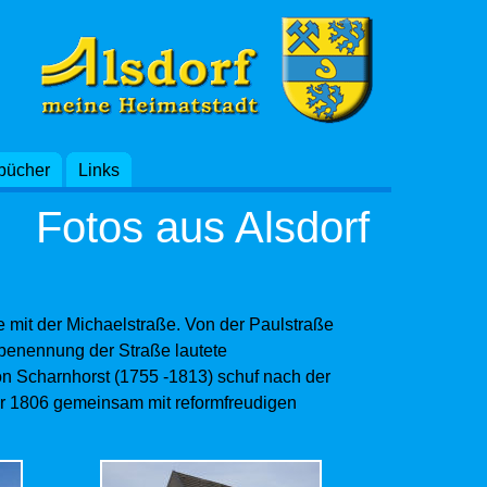
bücher
Links
n Bergmannsgruß „Glückauf“. Nach der
Fotos aus Alsdorf
nderung in Paulstraße, um Verwechslungen mit
en.
zeichnung ist abgeleitet von Paulus, stammt
stels Paulus kommt mit dem Namen Paul erst im
ße mit der Michaelstraße. Von der Paulstraße
s in der Ostkirche zeugen zahlreiche
stbenennung der Straße lautete
lick.
n Scharnhorst (1755 -1813) schuf nach der
r 1806 gemeinsam mit reformfreudigen