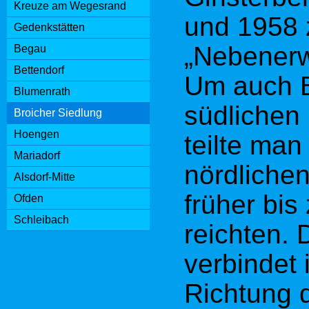
Ein Ehren
Kreuze am Wegesrand
und 1958 
Gedenkstätten
Vermisste
„Nebenerwe
Begau
Zweiten W
Bettendorf
Um auch B
erinnert, 
Blumenrath
südlichen 
Broicher Siedlung
1952 im E
Hoengen
teilte ma
Ginsterber
Mariadorf
nördlichen
Alsdorf-Mitte
der Nähe 
früher bis
Ofden
Kinderspie
Schleibach
reichten. 
Siedlerge
verbindet 
weithin s
Richtung d
Spielplatz