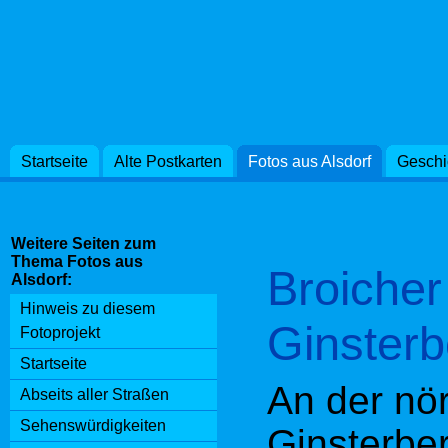
bezieht si
Ginsterber
nördlichen
Siedlung 
Startseite
Alte Postkarten
Fotos aus Alsdorf
Geschi
Gebiet wir
Geländebr
Weitere Seiten zum
bestimmt.
Thema Fotos aus
Broicher
Alsdorf:
früher au
Hinweis zu diesem
Ginsterb
Fotoprojekt
Broicher 
Startseite
An der nö
Waldes de
Abseits aller Straßen
Sehenswürdigkeiten
Ginsterbe