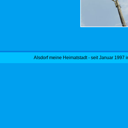
Alsdorf meine Heimatstadt - seit Januar 1997 