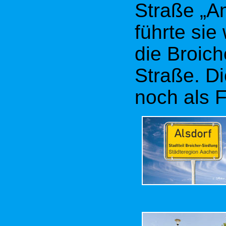
Straße „A
Jahre alt
führte sie
als Naturd
die Broich
Quelle:
St
Straße. Di
von Resi 
noch als 