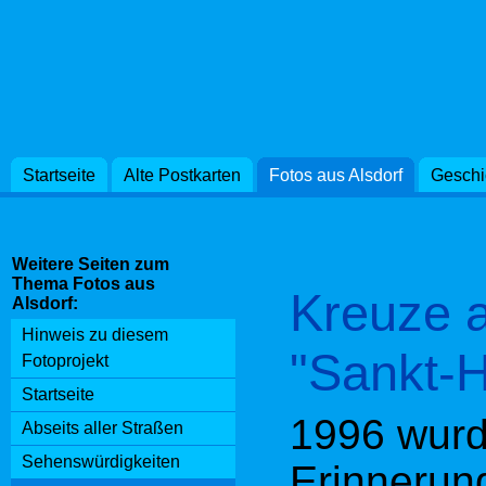
die deuts
einbezoge
Grube Mar
Euchen hi
Startseite
Alte Postkarten
Fotos aus Alsdorf
Geschi
Grubenbah
Weitere Seiten zum
Hauptscha
Thema Fotos aus
Kreuze 
Alsdorf:
Jülich na
Hinweis zu diesem
"Sankt-
Schützenli
Fotoprojekt
Startseite
1996 wurd
Quelle: Bü
Abseits aller Straßen
Sehenswürdigkeiten
Erinnerun