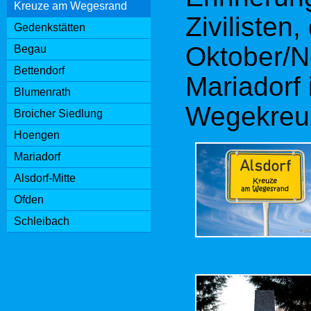
Standort:
Kreuze am Wegesrand
Zivilisten
Gedenkstätten
Kiesschac
Oktober/N
Begau
Bettendorf
Koordinat
Mariadorf 
Blumenrath
E6°10’55.
Wegekreuz
Broicher Siedlung
Hoengen
Mariadorf
Alsdorf-Mitte
Ofden
Schleibach