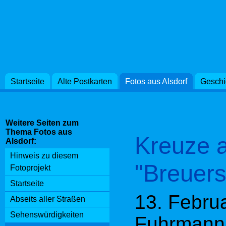
des 20. J
Zusammen
durch den
historisc
Startseite
Alte Postkarten
Fotos aus Alsdorf
Geschi
Mariagrub
Emil Mayri
Weitere Seiten zum
Thema Fotos aus
Kreuze 
wurde, wi
Alsdorf:
Hinweis zu diesem
"Breuers
Breuers-K
Fotoprojekt
Startseite
kleinen An
13. Febru
Abseits aller Straßen
Bürgerver
Sehenswürdigkeiten
Fuhrmann 