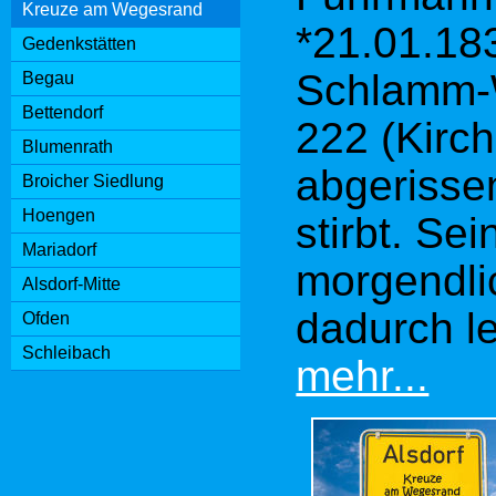
Kreuze am Wegesrand
e.V. in s
*21.01.18
Gedenkstätten
Schlamm-W
Hinweis: 
Begau
Bettendorf
222 (Kirc
Denkmals
Blumenrath
abgerissen
Broicher Siedlung
Standort: 
Hoengen
stirbt. Se
Kreuzstra
Mariadorf
morgendli
Alsdorf-Mitte
Koordinat
dadurch le
Ofden
E6°12’17.
Schleibach
mehr...